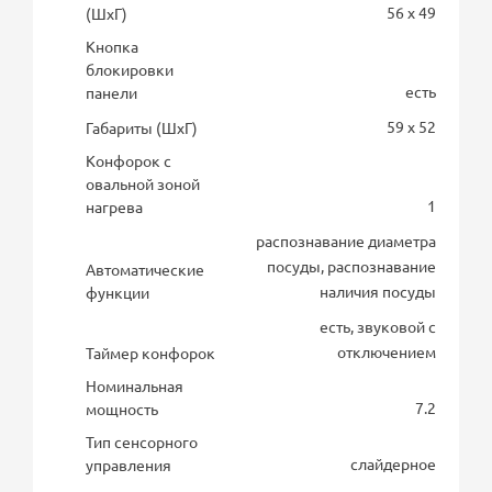
56 x 49
(ШхГ)
Кнопка
блокировки
есть
панели
59 x 52
Габариты (ШхГ)
Конфорок с
овальной зоной
1
нагрева
распознавание диаметра
посуды, распознавание
Автоматические
наличия посуды
функции
есть, звуковой с
отключением
Таймер конфорок
Номинальная
7.2
мощность
Тип сенсорного
слайдерное
управления