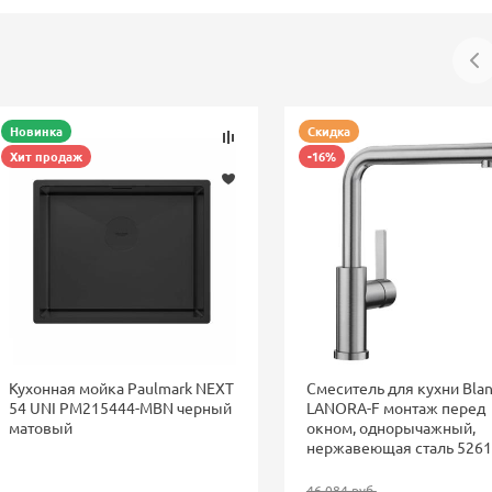
Новинка
Скидка
Хит продаж
-16%
Кухонная мойка Paulmark NEXT
Смеситель для кухни Bla
54 UNI PM215444-MBN черный
LANORA-F монтаж перед
матовый
окном, однорычажный,
нержавеющая сталь 526
46 084 руб.