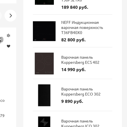
189 840 руб.
NEFF Индукционная
варочная поверхность
T36FB40X0
Скидка
Новинка
82 800 руб.
-16%
Варочная панель
Kuppersberg ECS 402
14 990 руб.
Варочная панель
Kuppersberg ECO 302
nco
Смеситель для кухни Blanco
Смеситель 
9 890 руб.
FONTAS II с подключением
GRAVITY Gr
фильтра Dark steel 527737
подключен
179
гибким из
матовый
Варочная панель
Kuppersberg ICO 302
114 687 руб.