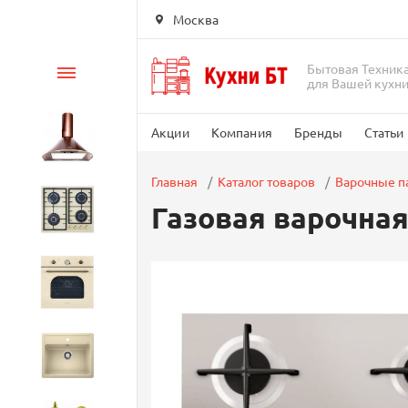
Москва
Бытовая Техник
Каталог
для Вашей кухн
Акции
Компания
Бренды
Статьи
Вытяжки
Главная
Каталог товаров
Варочные п
Газовая варочна
Варочные панели
Духовые шкафы
Кухонные мойки