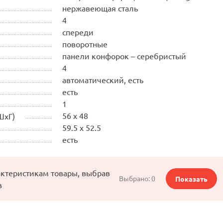
нержавеющая сталь
4
спереди
поворотные
панели конфорок – серебристый
4
автоматический, есть
есть
1
56 x 48
ШхГ)
59.5 x 52.5
есть
актеристикам товары, выбрав
Выбрано:
0
Показать
в