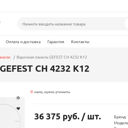
а
и
Оплата и доставка
Гарантия
Контакты
анели
Варочная панель GEFEST СН 4232 К12
GEFEST СН 4232 К12
мало, нужно уточнить
36 375 руб.
/ шт.
Бренд
Модел