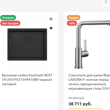
Новинка
Скидка
Хит продаж
-16%
Кухонная мойка Paulmark NEXT
Смеситель для кухни Bla
54 UNI PM215444-MBN черный
LANORA-F монтаж перед
матовый
окном, однорычажный,
нержавеющая сталь 526
46 084 руб.
38 711 руб.