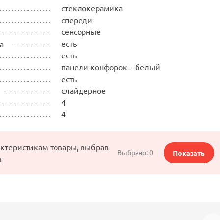
стеклокерамика
спереди
сенсорные
есть
а
есть
панели конфорок – белый
есть
слайдерное
4
4
актеристикам товары, выбрав
Выбрано:
0
Показать
в