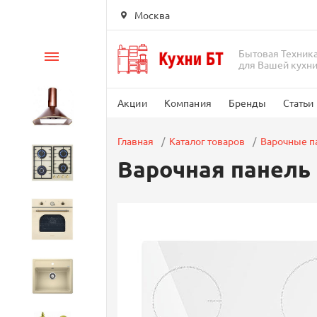
Москва
Бытовая Техник
Каталог
для Вашей кухн
Акции
Компания
Бренды
Статьи
Вытяжки
Главная
Каталог товаров
Варочные п
Варочная панель 
Варочные панели
Духовые шкафы
Кухонные мойки