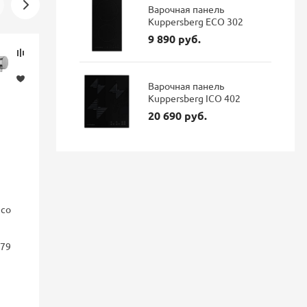
Варочная панель
Kuppersberg ECO 302
9 890 руб.
Скидка
Новинка
-16%
Варочная панель
Kuppersberg ICO 402
20 690 руб.
nco
Смеситель для кухни Blanco
Смеситель 
FONTAS II с подключением
GRAVITY Gr
фильтра Dark steel 527737
подключен
179
гибким из
матовый
114 687 руб.
96 337 руб.