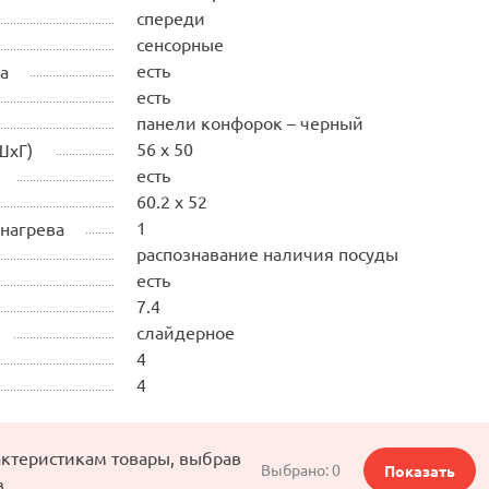
спереди
сенсорные
есть
а
есть
панели конфорок – черный
56 x 50
ШхГ)
есть
60.2 x 52
1
 нагрева
распознавание наличия посуды
есть
7.4
слайдерное
4
4
актеристикам товары, выбрав
Выбрано:
0
Показать
в