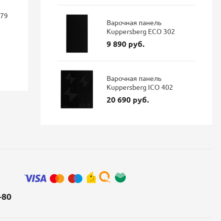
фильтра Dark steel 527737
подключен
179
гибким из
Варочная панель
матовый
Kuppersberg ECO 302
114 687 руб.
9 890 руб.
96 337 руб.
35 900 р
Экономия: 18 350 руб.
Наличие: В наличии
Наличие: 
Варочная панель
Kuppersberg ICO 402
20 690 руб.
-80