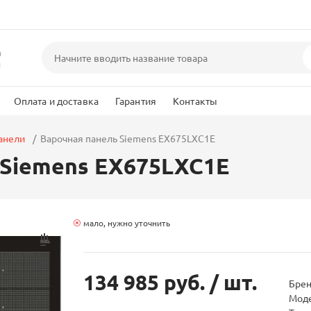
а
и
Оплата и доставка
Гарантия
Контакты
анели
Варочная панель Siemens EX675LXC1E
 Siemens EX675LXC1E
мало, нужно уточнить
134 985 руб.
/ шт.
Бре
Мод