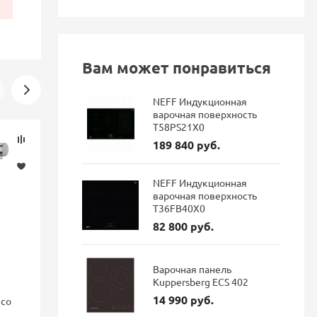
Вам может понравиться
NEFF Индукционная
варочная поверхность
T58PS21X0
Скидка
Новинка
189 840 руб.
-16%
NEFF Индукционная
варочная поверхность
T36FB40X0
82 800 руб.
Варочная панель
Kuppersberg ECS 402
14 990 руб.
nco
Смеситель для кухни Blanco
Смеситель 
FONTAS II с подключением
GRAVITY Gr