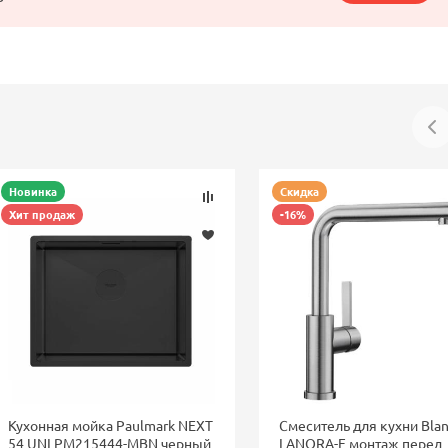
Новинка
Скидка
Хит продаж
-16%
Кухонная мойка Paulmark NEXT
Смеситель для кухни Bla
54 UNI PM215444-MBN черный
LANORA-F монтаж перед