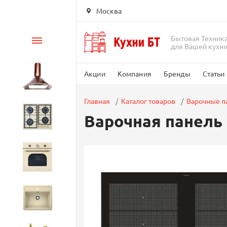
Москва
Бытовая Техник
Каталог
для Вашей кухн
Акции
Компания
Бренды
Статьи
Вытяжки
Главная
Каталог товаров
Варочные п
Варочная панель
Варочные панели
Духовые шкафы
Кухонные мойки