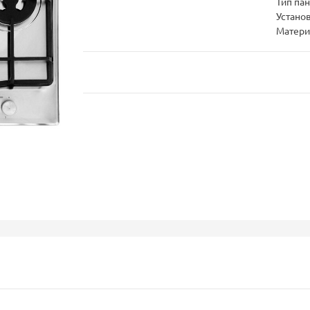
Тип па
Устано
Матери