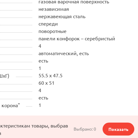
газовая варочная поверхность
независимая
нержавеющая сталь
спереди
поворотные
панели конфорок – серебристый
4
автоматический, есть
есть
1
55.5 x 47.5
ШхГ)
60 x 51
4
есть
1
 корона"
актеристикам товары, выбрав
Выбрано:
0
Показать
в