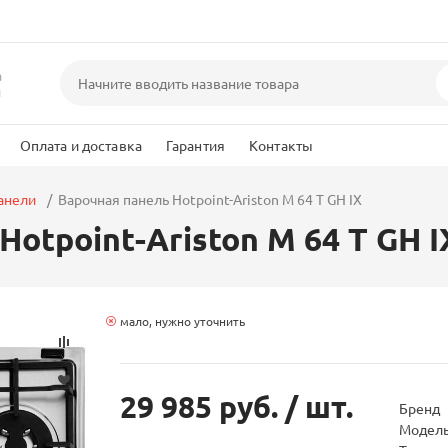
а
и
Оплата и доставка
Гарантия
Контакты
анели
Варочная панель Hotpoint-Ariston M 64 T GH IX
otpoint-Ariston M 64 T GH I
мало, нужно уточнить
29 985 руб.
/ шт.
Бренд
Модел