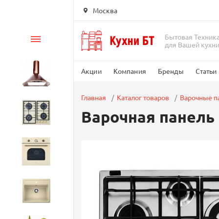
Москва
Бытовая Техник
Каталог
для Вашей кухн
Акции
Компания
Бренды
Статьи
Вытяжки
Главная
Каталог товаров
Варочные п
Варочная панель H
Варочные панели
Духовые шкафы
Кухонные мойки