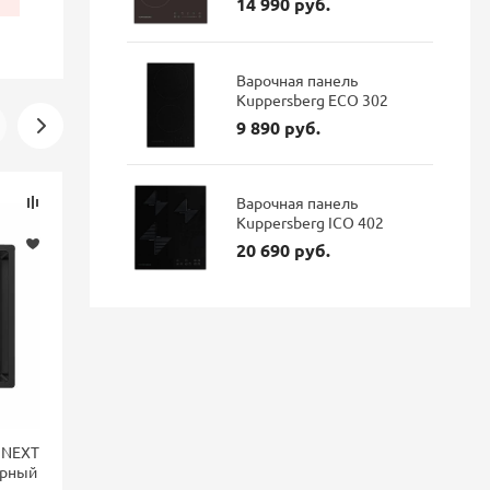
14 990 руб.
Варочная панель
Kuppersberg ECO 302
9 890 руб.
Скидка
Скидка
Варочная панель
-16%
-16%
Kuppersberg ICO 402
20 690 руб.
 NEXT
Смеситель для кухни Blanco
Смеситель 
ерный
LANORA-F монтаж перед
FONTAS II 