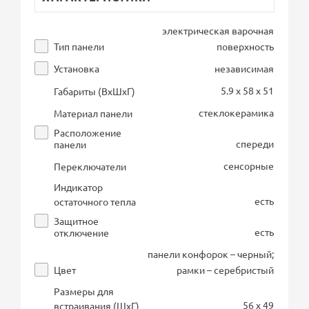
электрическая варочная
Тип панели
поверхность
Установка
независимая
5.9 x 58 x 51
Габариты (ВхШхГ)
стеклокерамика
Материал панели
Расположение
спереди
панели
сенсорные
Переключатели
Индикатор
есть
остаточного тепла
Защитное
есть
отключение
панели конфорок – черный;
Цвет
рамки – серебристый
Размеры для
56 x 49
встраивания (ШхГ)