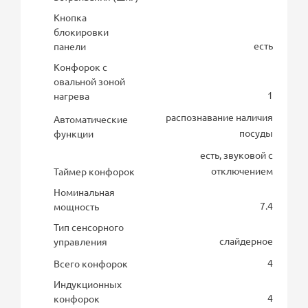
Кнопка
блокировки
есть
панели
Конфорок с
овальной зоной
1
нагрева
распознавание наличия
Автоматические
посуды
функции
есть, звуковой с
отключением
Таймер конфорок
Номинальная
7.4
мощность
Тип сенсорного
слайдерное
управления
4
Всего конфорок
Индукционных
4
конфорок