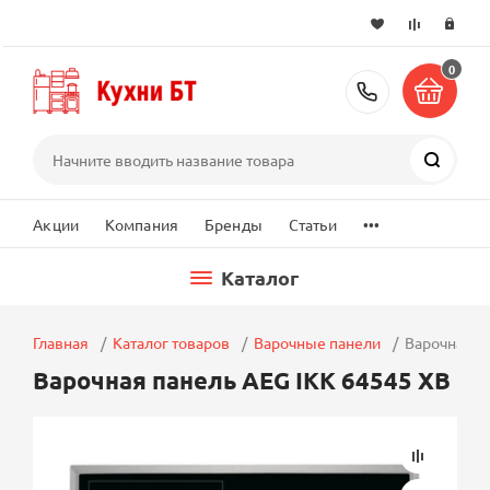
0
+7 (495) 2
Поиск
...
Акции
Компания
Бренды
Статьи
Каталог
Главная
Каталог товаров
Варочные панели
Варочная п
Варочная панель AEG IKK 64545 XB