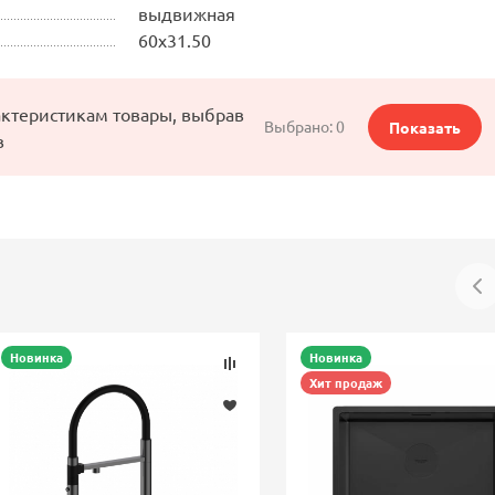
выдвижная
60х31.50
актеристикам товары, выбрав
Выбрано:
0
Показать
в
Новинка
Новинка
Хит продаж