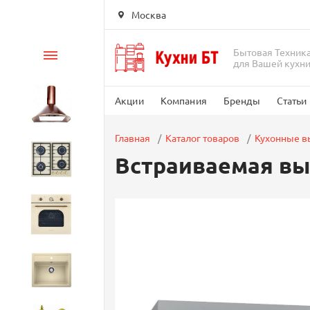
Москва
Бытовая Техник
Каталог
для Вашей кухн
Акции
Компания
Бренды
Статьи
Вытяжки
Главная
Каталог товаров
Кухонные 
Встраиваемая вы
Варочные панели
Духовые шкафы
Кухонные мойки