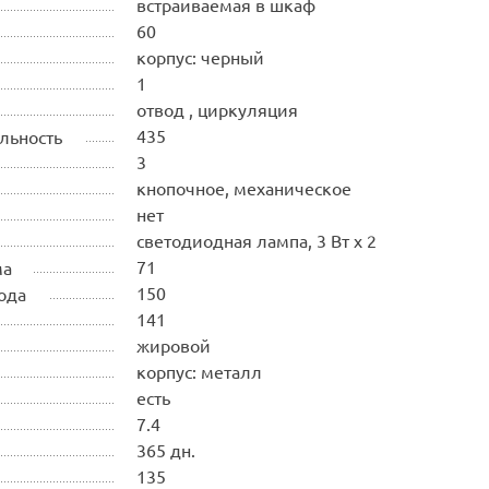
встраиваемая в шкаф
60
корпус: черный
1
отвод , циркуляция
435
льность
3
кнопочное, механическое
нет
светодиодная лампа, 3 Вт х 2
71
ма
150
ода
141
жировой
корпус: металл
есть
7.4
365 дн.
135