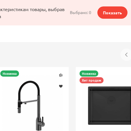
актеристикам товары, выбрав
Выбрано:
0
Показать
в
Новинка
Новинка
Хит продаж