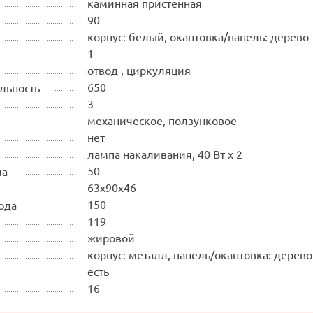
каминная пристенная
90
корпус: белый, окантовка/панель: дерево
1
отвод , циркуляция
650
льность
3
механическое, ползунковое
нет
лампа накаливания, 40 Вт х 2
50
ма
63х90х46
150
ода
119
жировой
корпус: металл, панель/окантовка: дерево
есть
16