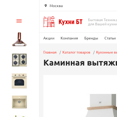
Москва
Бытовая Техник
Каталог
для Вашей кухн
Акции
Компания
Бренды
Статьи
Вытяжки
Главная
Каталог товаров
Кухонные 
Каминная вытяжк
Варочные панели
Духовые шкафы
Кухонные мойки