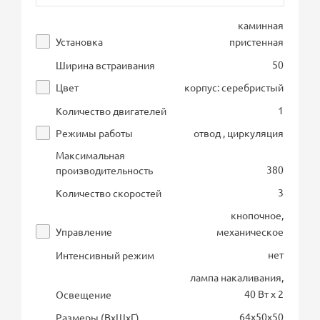
каминная
Установка
пристенная
50
Ширина встраивания
Цвет
корпус: серебристый
1
Количество двигателей
Режимы работы
отвод , циркуляция
Максимальная
380
производительность
3
Количество скоростей
кнопочное,
Управление
механическое
нет
Интенсивный режим
лампа накаливания,
40 Вт х 2
Освещение
64х50х50
Размеры (ВхШхГ)