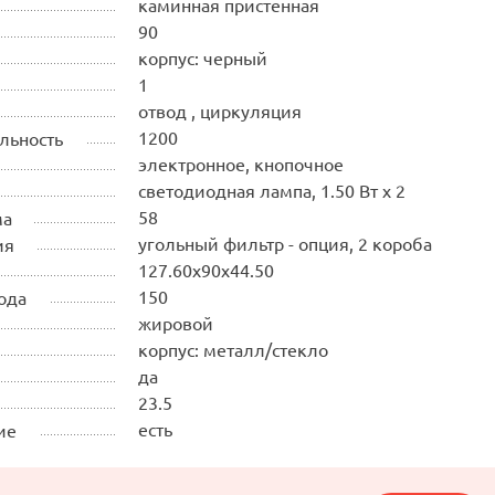
каминная пристенная
90
корпус: черный
1
отвод , циркуляция
1200
льность
электронное, кнопочное
светодиодная лампа, 1.50 Вт х 2
58
ма
угольный фильтр - опция, 2 короба
ия
127.60х90х44.50
150
ода
жировой
корпус: металл/стекло
да
23.5
есть
ие