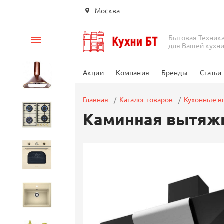
Москва
Бытовая Техник
Каталог
для Вашей кухн
Акции
Компания
Бренды
Статьи
Вытяжки
Главная
Каталог товаров
Кухонные 
Каминная вытяжка
Варочные панели
Духовые шкафы
Кухонные мойки