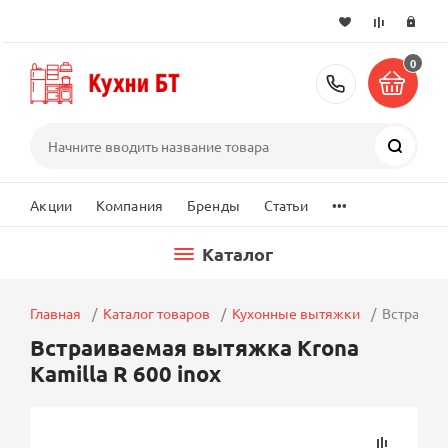
0
+7 (495) 2
Поиск
...
Акции
Компания
Бренды
Статьи
Каталог
Главная
Каталог товаров
Кухонные вытяжки
Встраивае
Встраиваемая вытяжка Krona
Kamilla R 600 inox