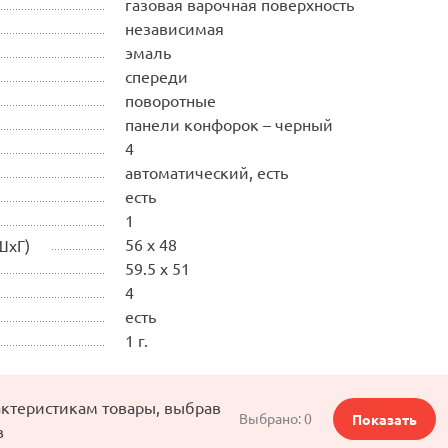
газовая варочная поверхность
независимая
эмаль
спереди
поворотные
панели конфорок – черный
4
автоматический, есть
есть
1
56 x 48
ШхГ)
59.5 x 51
4
есть
1 г.
актеристикам товары, выбрав
Выбрано:
0
Показать
в