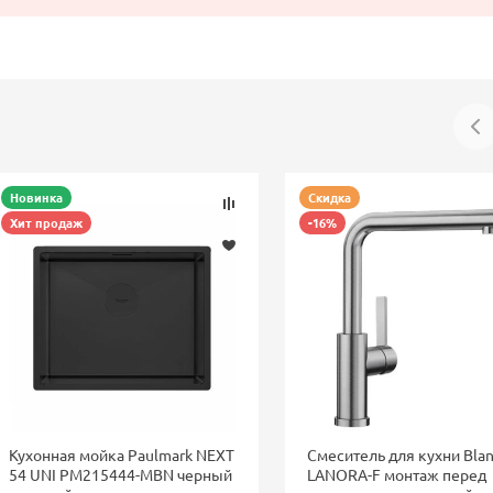
Новинка
Скидка
Хит продаж
-16%
Кухонная мойка Paulmark NEXT
Смеситель для кухни Bla
54 UNI PM215444-MBN черный
LANORA-F монтаж перед