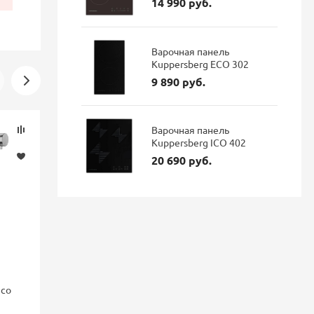
14 990 руб.
Варочная панель
Kuppersberg ECO 302
9 890 руб.
Скидка
Новинка
Варочная панель
-16%
Kuppersberg ICO 402
20 690 руб.
nco
Смеситель для кухни Blanco
Смеситель 
FONTAS II с подключением
GRAVITY Gr