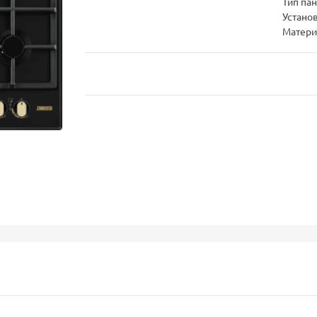
Тип па
Устано
Матери