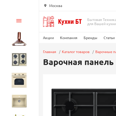
Москва
Бытовая Техник
Каталог
для Вашей кухн
Акции
Компания
Бренды
Статьи
Вытяжки
Главная
Каталог товаров
Варочные п
Варочная панель 
Варочные панели
Духовые шкафы
Кухонные мойки