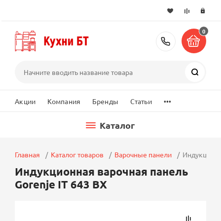
0
+7 (495) 2
Поиск
...
Акции
Компания
Бренды
Статьи
Каталог
Главная
Каталог товаров
Варочные панели
Индукционна
Индукционная варочная панель
Gorenje IT 643 BX