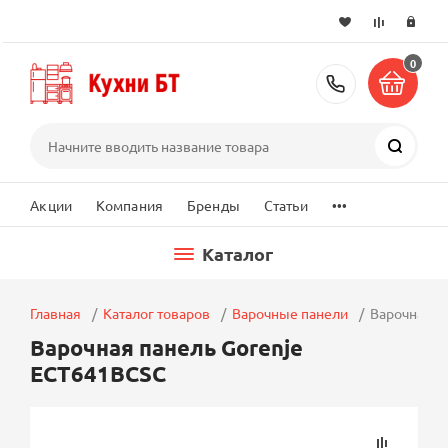
0
+7 (495) 2
Поиск
...
Акции
Компания
Бренды
Статьи
Каталог
Главная
Каталог товаров
Варочные панели
Варочная п
Варочная панель Gorenje
ECT641BCSC