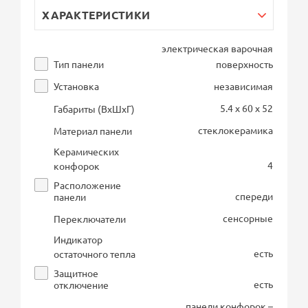
ХАРАКТЕРИСТИКИ
электрическая варочная
Тип панели
поверхность
Установка
независимая
5.4 x 60 x 52
Габариты (ВхШхГ)
стеклокерамика
Материал панели
Керамических
4
конфорок
Расположение
спереди
панели
сенсорные
Переключатели
Индикатор
есть
остаточного тепла
Защитное
есть
отключение
панели конфорок –