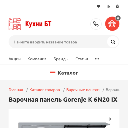
0
+7 (495) 2
Поиск
...
Акции
Компания
Бренды
Статьи
Каталог
Главная
Каталог товаров
Варочные панели
Варочная па
Варочная панель Gorenje K 6N20 IX