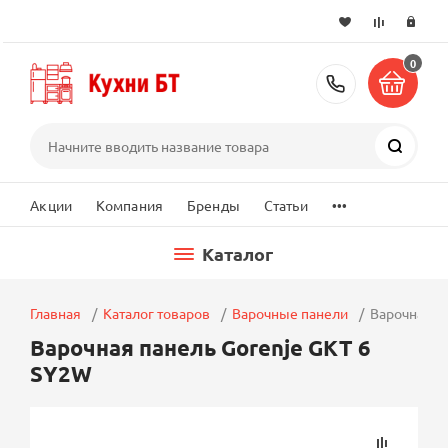
0
+7 (495) 2
Поиск
...
Акции
Компания
Бренды
Статьи
Каталог
Главная
Каталог товаров
Варочные панели
Варочная п
Варочная панель Gorenje GKT 6
SY2W