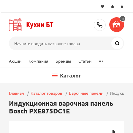
0
+7 (495) 2
Поиск
...
Акции
Компания
Бренды
Статьи
Каталог
Главная
Каталог товаров
Варочные панели
Индукционн
Индукционная варочная панель
Bosch PXE875DC1E