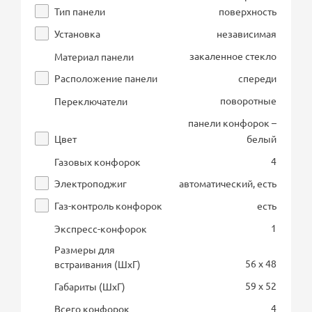
Тип панели
поверхность
Установка
независимая
закаленное стекло
Материал панели
Расположение панели
спереди
поворотные
Переключатели
панели конфорок –
Цвет
белый
4
Газовых конфорок
Электроподжиг
автоматический, есть
Газ-контроль конфорок
есть
1
Экспресс-конфорок
Размеры для
56 x 48
встраивания (ШхГ)
59 x 52
Габариты (ШхГ)
4
Всего конфорок