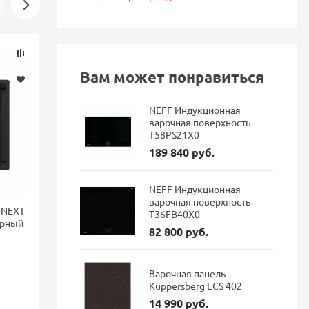
Скидка
Скидка
-16%
-16%
Вам может понравиться
NEFF Индукционная
варочная поверхность
T58PS21X0
189 840 руб.
NEFF Индукционная
варочная поверхность
 NEXT
Смеситель для кухни Blanco
Смеситель 
T36FB40X0
ерный
LANORA-F монтаж перед
FONTAS II 
82 800 руб.
окном, однорычажный,
фильтра Dar
нержавеющая сталь 526179
Варочная панель
Kuppersberg ECS 402
46 084 руб.
114 687 руб.
38 711 руб.
96 337 р
14 990 руб.