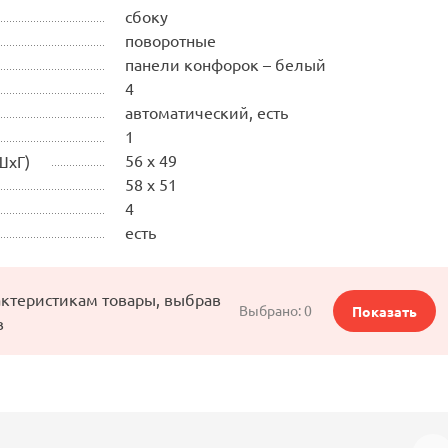
сбоку
поворотные
панели конфорок – белый
4
автоматический, есть
1
56 x 49
ШхГ)
58 x 51
4
есть
актеристикам товары, выбрав
Выбрано:
0
Показать
в