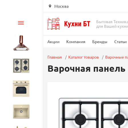
Москва
Бытовая Техник
Каталог
для Вашей кухн
Акции
Компания
Бренды
Статьи
Вытяжки
Главная
Каталог товаров
Варочные п
Варочная панель 
Варочные панели
Духовые шкафы
Кухонные мойки