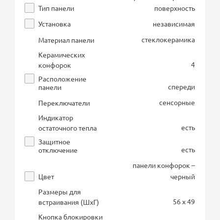
Тип панели
поверхность
Установка
независимая
стеклокерамика
Материал панели
Керамических
4
конфорок
Расположение
спереди
панели
сенсорные
Переключатели
Индикатор
есть
остаточного тепла
Защитное
есть
отключение
панели конфорок –
Цвет
черный
Размеры для
56 x 49
встраивания (ШхГ)
Кнопка блокировки