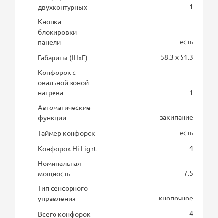
1
двухконтурных
Кнопка
блокировки
есть
панели
58.3 x 51.3
Габариты (ШхГ)
Конфорок с
овальной зоной
1
нагрева
Автоматические
закипание
функции
есть
Таймер конфорок
4
Конфорок Hi Light
Номинальная
7.5
мощность
Тип сенсорного
кнопочное
управления
4
Всего конфорок