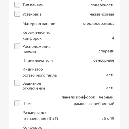
Тип панели
поверхность
Установка
независимая
стеклокерамика
Материал панели
Керамических
4
конфорок
Расположение
спереди
панели
сенсорные
Переключатели
Индикатор
есть
остаточного тепла
Защитное
есть
отключение
панели конфорок – черный;
Цвет
рамки – серебристый
Размеры для
56 x 49
встраивания (ШхГ)
Конфорок