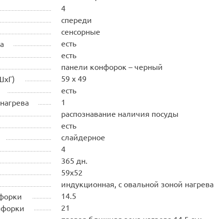
4
спереди
сенсорные
есть
а
есть
панели конфорок – черный
59 x 49
ШхГ)
есть
1
 нагрева
распознавание наличия посуды
есть
слайдерное
4
365 дн.
59х52
индукционная, с овальной зоной нагрева
14.5
форки
21
нфорки
правая ближняя зона нагрева 14.5 см;