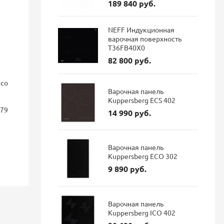
189 840 руб.
NEFF Индукционная
варочная поверхность
T36FB40X0
82 800 руб.
nco
Смеситель для кухни Blanco
Смеситель 
Варочная панель
FONTAS II с подключением
GRAVITY Gr
Kuppersberg ECS 402
фильтра Dark steel 527737
подключен
179
гибким из
14 990 руб.
матовый
114 687 руб.
96 337 руб.
Варочная панель
Kuppersberg ECO 302
35 900 р
Экономия: 18 350 руб.
9 890 руб.
Наличие: В наличии
Наличие: 
Варочная панель
Kuppersberg ICO 402