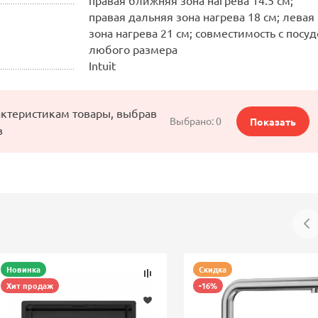
правая дальняя зона нагрева 18 см; левая
зона нагрева 21 см; совместимость с посу
любого размера
Intuit
актеристикам товары, выбрав
Выбрано:
0
Показать
в
Новинка
Скидка
Хит продаж
-16%