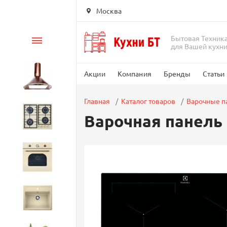
Москва
Бытовая Техник
Каталог
для Вашей кухн
Акции
Компания
Бренды
Статьи
Вытяжки
Главная
Каталог товаров
Варочные п
Варочная панель E
Варочные панели
Духовые шкафы
Кухонные мойки