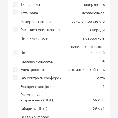
Тип панели
поверхность
Установка
независимая
закаленное стекло
Материал панели
Расположение панели
спереди
поворотные
Переключатели
панели конфорок –
Цвет
черный
4
Газовых конфорок
Электроподжиг
автоматический, есть
Газ-контроль конфорок
есть
1
Экспресс-конфорок
Размеры для
56 x 48
встраивания (ШхГ)
59 x 51
Габариты (ШхГ)
4
Всего конфорок