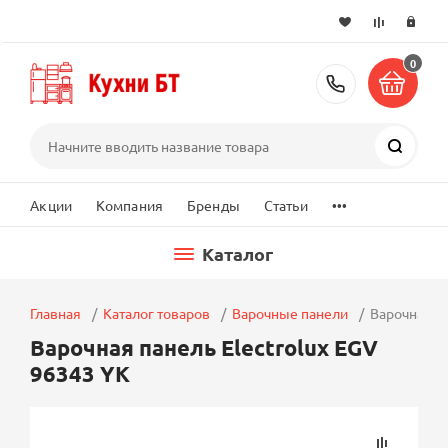
0
+7 (495) 2
Поиск
...
Акции
Компания
Бренды
Статьи
Каталог
Главная
Каталог товаров
Варочные панели
Варочная па
Варочная панель Electrolux EGV
96343 YK