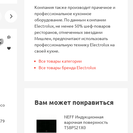
Компания также производит прачечное и
профессиональное кухонное
оборудование. По данным компании
Electrolux, не менее 50% шеф-поваров
ресторанов, отмеченных звездами
Скидка
Новинка
Мишлен, предпочитают использовать
-16%
профессиональную технику Electrolux на
своей кухне.
Все товары категории
Все товары бренда Electrolux
Вам может понравиться
nco
Смеситель для кухни Blanco
Смеситель 
FONTAS II с подключением
GRAVITY Gr
фильтра Dark steel 527737
подключен
NEFF Индукционная
179
гибким из
варочная поверхность
матовый
T58PS21X0
114 687 руб.