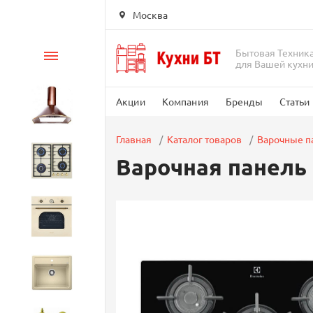
Москва
Бытовая Техник
Каталог
для Вашей кухн
Акции
Компания
Бренды
Статьи
Вытяжки
Главная
Каталог товаров
Варочные п
Варочная панель 
Варочные панели
Духовые шкафы
Кухонные мойки