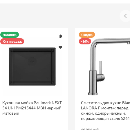
Новинка
Скидка
Хит продаж
-16%
Кухонная мойка Paulmark NEXT
Смеситель для кухни Bla
54 UNI PM215444-MBN черный
LANORA-F монтаж перед
матовый
окном, однорычажный,
нержавеющая сталь 526
46 084 руб.