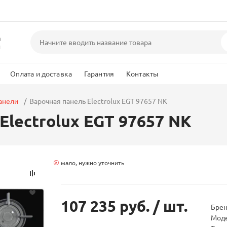
а
и
Оплата и доставка
Гарантия
Контакты
анели
Варочная панель Electrolux EGT 97657 NK
Electrolux EGT 97657 NK
мало, нужно уточнить
107 235 руб.
/ шт.
Бре
Мод