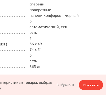
спереди
поворотные
панели конфорок – черный
5
автоматический, есть
есть
1
56 x 49
ШхГ)
74 x 51
5
есть
365 дн
актеристикам товары, выбрав
Выбрано:
0
Показать
в