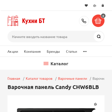
0
+7 (495) 2
Поиск
...
Акции
Компания
Бренды
Статьи
Каталог
Главная
Каталог товаров
Варочные панели
Варочная п
Варочная панель Candy CHW6BLB