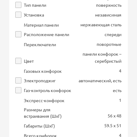
Тип панели
поверхность
Установка
независимая
нержавеющая сталь
Материал панели
Расположение панели
спереди
поворотные
Переключатели
панели конфорок –
Цвет
серебристый
4
Газовых конфорок
Электроподжиг
автоматический, есть
Газ-контроль конфорок
есть
1
Экспресс-конфорок
Размеры для
56 x 48
встраивания (ШхГ)
59.5 x 51
Габариты (ШхГ)
4
Всего конфорок