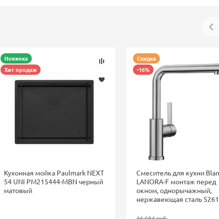
Новинка
Скидка
Хит продаж
-16%
Кухонная мойка Paulmark NEXT
Смеситель для кухни Bla
54 UNI PM215444-MBN черный
LANORA-F монтаж перед
матовый
окном, однорычажный,
нержавеющая сталь 526
46 084 руб.