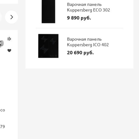
Варочная панель
Kuppersberg ECO 302
9 890 руб.
Скидка
Новинка
Варочная панель
-16%
Kuppersberg ICO 402
20 690 руб.
nco
Смеситель для кухни Blanco
Смеситель 
FONTAS II с подключением
GRAVITY Gr
фильтра Dark steel 527737
подключен
179
гибким из
матовый
114 687 руб.