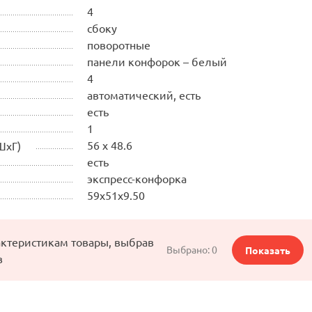
4
сбоку
поворотные
панели конфорок – белый
4
автоматический, есть
есть
1
56 x 48.6
ШхГ)
есть
экспресс-конфорка
59х51х9.50
актеристикам товары, выбрав
Выбрано:
0
Показать
в