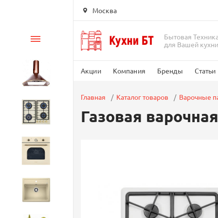
Москва
Бытовая Техник
Каталог
для Вашей кухн
Акции
Компания
Бренды
Статьи
Вытяжки
Главная
Каталог товаров
Варочные п
Газовая варочная
Варочные панели
Духовые шкафы
Кухонные мойки